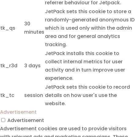
referrer behaviour for Jetpack.
JetPack sets this cookie to store a
randomly-generated anonymous ID
30
tk_qs
which is used only within the admin
minutes
area and for general analytics
tracking.
JetPack installs this cookie to
collect internal metrics for user
tk_r3d
3 days
activity and in turn improve user
experience.
JetPack sets this cookie to record
tk_tc
session
details on how user's use the
website.
Advertisement
Advertisement
Advertisement cookies are used to provide visitors
with relevant ads and marketing campaigns. These