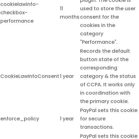
plugin. The cookie is
cookielawinfo-
11
used to store the user
checkbox-
months
consent for the
performance
cookies in the
category
"Performance".
Records the default
button state of the
corresponding
CookieLawInfoConsent
1 year
category & the status
of CCPA. It works only
in coordination with
the primary cookie.
PayPal sets this cookie
enforce_policy
1 year
for secure
transactions.
PayPal sets this cookie