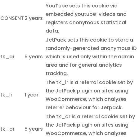
YouTube sets this cookie via
embedded youtube-videos and
CONSENT
2 years
registers anonymous statistical
data.
JetPack sets this cookie to store a
randomly-generated anonymous ID
tk_ai
5 years
which is used only within the admin
area and for general analytics
tracking.
The tk_lr is a referral cookie set by
the JetPack plugin on sites using
tk_lr
1 year
WooCommerce, which analyzes
referrer behaviour for Jetpack.
The tk_or is a referral cookie set by
the JetPack plugin on sites using
tk_or
5 years
WooCommerce, which analyzes