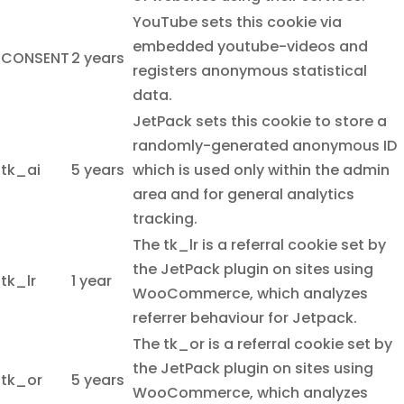
YouTube sets this cookie via
embedded youtube-videos and
CONSENT
2 years
registers anonymous statistical
data.
JetPack sets this cookie to store a
randomly-generated anonymous ID
tk_ai
5 years
which is used only within the admin
area and for general analytics
tracking.
The tk_lr is a referral cookie set by
the JetPack plugin on sites using
tk_lr
1 year
WooCommerce, which analyzes
referrer behaviour for Jetpack.
The tk_or is a referral cookie set by
the JetPack plugin on sites using
tk_or
5 years
WooCommerce, which analyzes