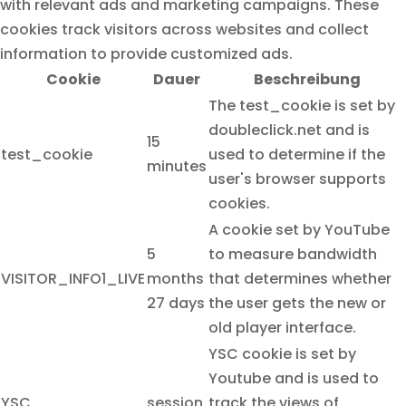
with relevant ads and marketing campaigns. These
cookies track visitors across websites and collect
information to provide customized ads.
Cookie
Dauer
Beschreibung
The test_cookie is set by
doubleclick.net and is
15
test_cookie
used to determine if the
minutes
user's browser supports
cookies.
A cookie set by YouTube
5
to measure bandwidth
VISITOR_INFO1_LIVE
months
that determines whether
27 days
the user gets the new or
old player interface.
YSC cookie is set by
Youtube and is used to
YSC
session
track the views of