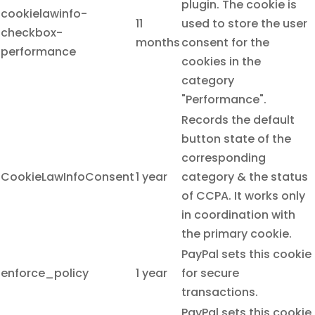
plugin. The cookie is
cookielawinfo-
11
used to store the user
checkbox-
months
consent for the
performance
cookies in the
category
"Performance".
Records the default
button state of the
corresponding
CookieLawInfoConsent
1 year
category & the status
of CCPA. It works only
in coordination with
the primary cookie.
PayPal sets this cookie
enforce_policy
1 year
for secure
transactions.
PayPal sets this cookie